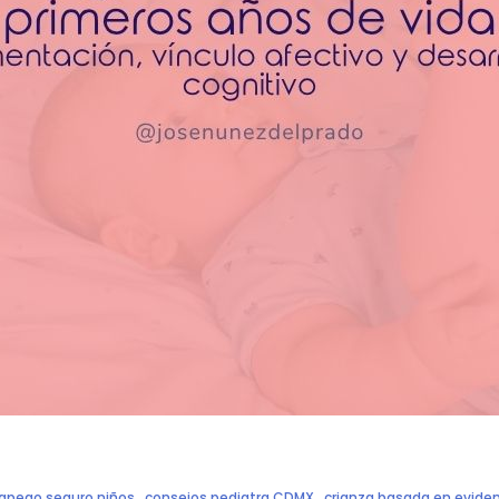
apego seguro niños
,
consejos pediatra CDMX
,
crianza basada en evide