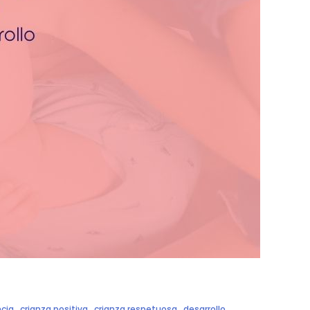
ncia
,
crianza positiva
,
crianza respetuosa
,
desarrollo