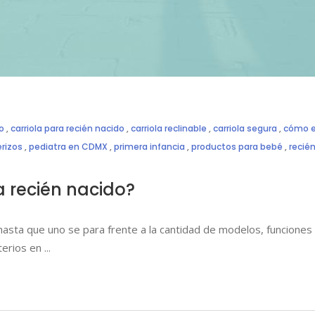
o
,
carriola para recién nacido
,
carriola reclinable
,
carriola segura
,
cómo el
rizos
,
pediatra en CDMX
,
primera infancia
,
productos para bebé
,
recié
a recién nacido?
 hasta que uno se para frente a la cantidad de modelos, funciones 
iterios en