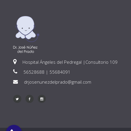
Hospital Ángeles del Pedregal |Consultorio 109
56528688 | 55684091
drjosenunezdelprado@gmail.com