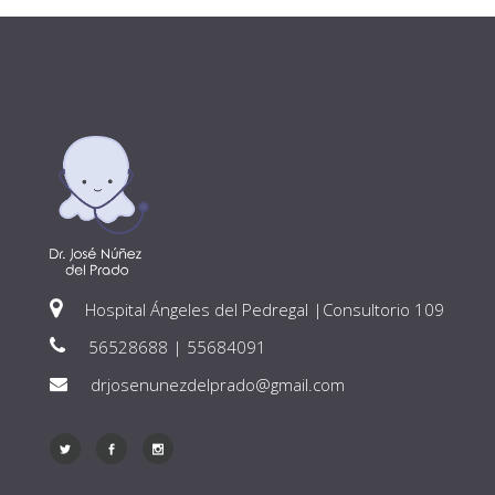
Hospital Ángeles del Pedregal |Consultorio 109
56528688 | 55684091
drjosenunezdelprado@gmail.com